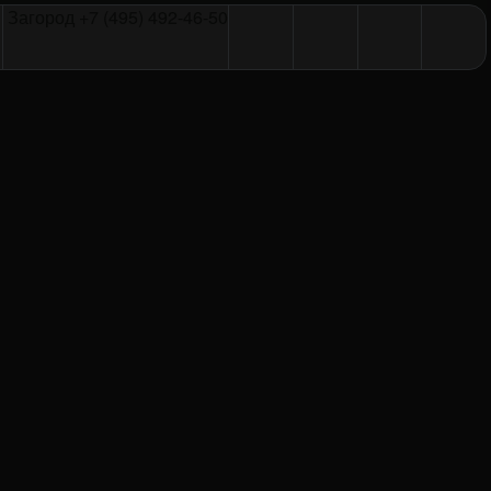
Загород
+7 (495) 492-46-50