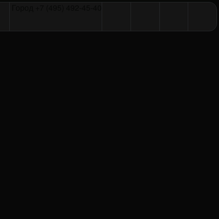
Город
+7 (495) 492-45-40