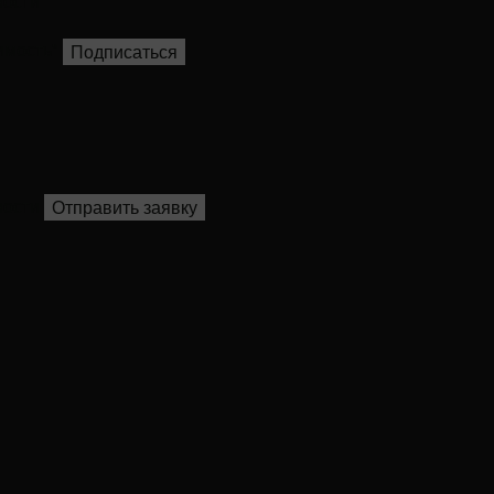
ности
имость"
Подписаться
ности
Отправить заявку