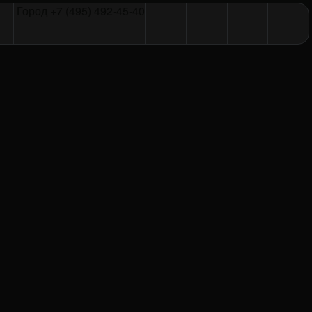
Город
+7 (495) 492-45-40