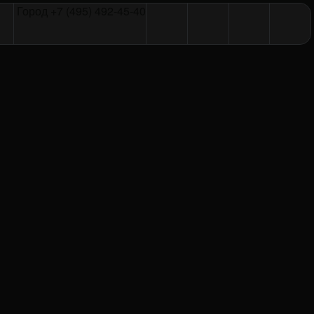
Город
+7 (495) 492-45-40