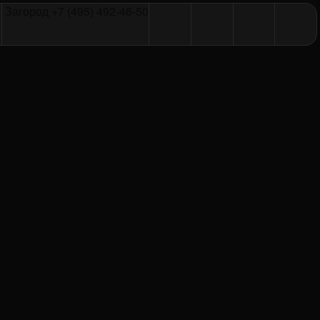
Загород
+7 (495) 492-46-50