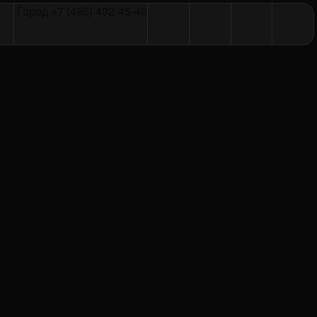
Город
+7 (495) 492-45-40